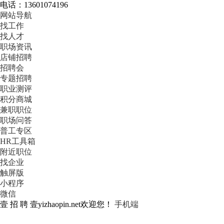
电话：13601074196
网站导航
找工作
找人才
职场资讯
店铺招聘
招聘会
专题招聘
职业测评
积分商城
兼职职位
职场问答
普工专区
HR工具箱
附近职位
找企业
触屏版
小程序
微信
壹 招 聘 壹yizhaopin.net欢迎您！
手机端