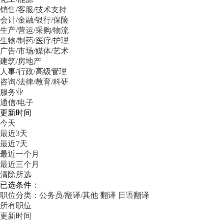
销售/客服/技术支持
会计/金融/银行/保险
生产/营运/采购/物流
生物/制药/医疗/护理
广告/市场/媒体/艺术
建筑/房地产
人事/行政/高级管理
咨询/法律/教育/科研
服务业
通信/电子
更新时间
今天
最近3天
最近7天
最近一个月
最近三个月
清除所选
已选条件：
职位分类：公务员/翻译/其他
翻译
日语翻译
所有职位
更新时间