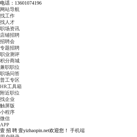
电话：13601074196
网站导航
找工作
找人才
职场资讯
店铺招聘
招聘会
专题招聘
职业测评
积分商城
兼职职位
职场问答
普工专区
HR工具箱
附近职位
找企业
触屏版
小程序
微信
APP
壹 招 聘 壹yizhaopin.net欢迎您！
手机端
用户登录