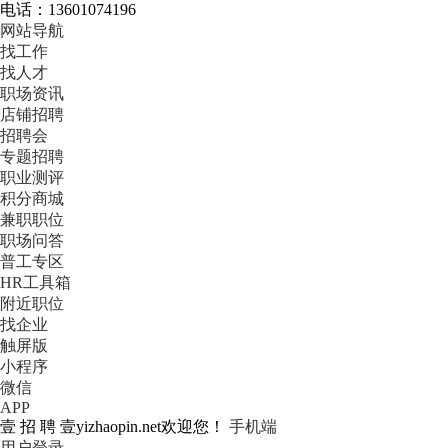
电话：13601074196
网站导航
找工作
找人才
职场资讯
店铺招聘
招聘会
专题招聘
职业测评
积分商城
兼职职位
职场问答
普工专区
HR工具箱
附近职位
找企业
触屏版
小程序
微信
APP
壹 招 聘 壹yizhaopin.net欢迎您！
手机端
用户登录