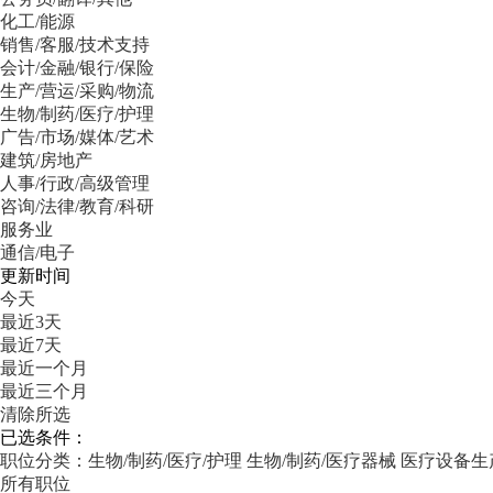
化工/能源
销售/客服/技术支持
会计/金融/银行/保险
生产/营运/采购/物流
生物/制药/医疗/护理
广告/市场/媒体/艺术
建筑/房地产
人事/行政/高级管理
咨询/法律/教育/科研
服务业
通信/电子
更新时间
今天
最近3天
最近7天
最近一个月
最近三个月
清除所选
已选条件：
职位分类：生物/制药/医疗/护理
生物/制药/医疗器械
医疗设备生
所有职位